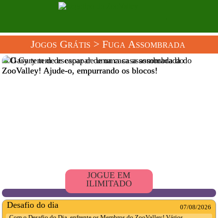
Jogos Grátis
> Fuga Assombrada
O Gary tem de escapar de uma casa assombrada do
ZooValley! Ajude-o, empurrando os blocos!
JOGUE EM
ILIMITADO
Desafio do dia
07/08/2026
Com o Desafio do Dia, enfrente os Membros do ZooValley! Vários